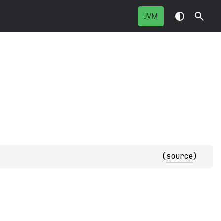
JVM
(
source
)