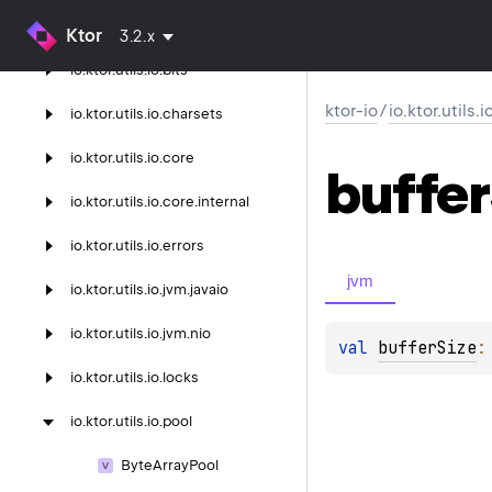
io.
ktor.
utils.
io
Ktor
3.2.x
io.
ktor.
utils.
io.
bits
ktor-io
/
io.ktor.utils.
io.
ktor.
utils.
io.
charsets
io.
ktor.
utils.
io.
core
buffer
io.
ktor.
utils.
io.
core.
internal
io.
ktor.
utils.
io.
errors
jvm
io.
ktor.
utils.
io.
jvm.
javaio
io.
ktor.
utils.
io.
jvm.
nio
val 
bufferSize
:
io.
ktor.
utils.
io.
locks
io.
ktor.
utils.
io.
pool
Byte
Array
Pool