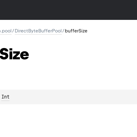
io.pool
/
DirectByteBufferPool
/
bufferSize
Size
 
Int