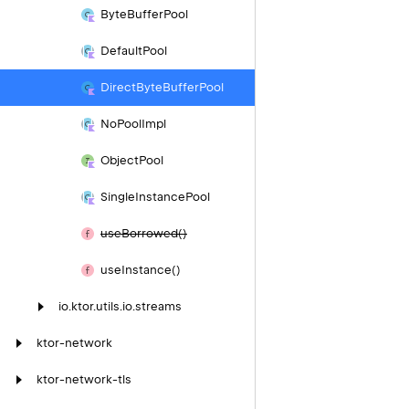
Byte
Buffer
Pool
Default
Pool
Direct
Byte
Buffer
Pool
No
Pool
Impl
Object
Pool
Single
Instance
Pool
use
Borrowed()
use
Instance()
io.
ktor.
utils.
io.
streams
ktor-network
ktor-network-tls