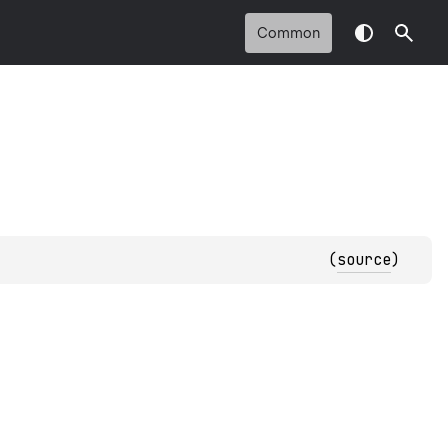
Common
(
source
)