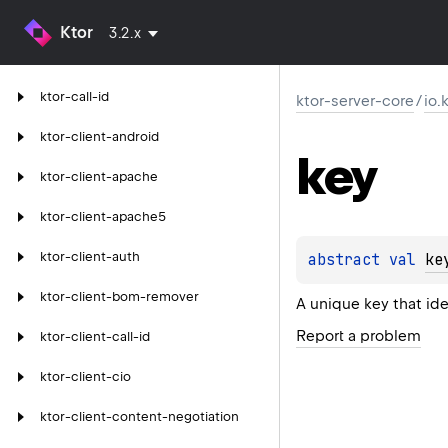
Ktor
3.2.x
ktor-call-id
ktor-server-core
/
io.
ktor-client-android
key
ktor-client-apache
ktor-client-apache5
ktor-client-auth
abstract 
val 
ke
ktor-client-bom-remover
A unique key that ide
Report a problem
ktor-client-call-id
ktor-client-cio
ktor-client-content-negotiation