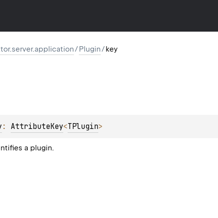
ktor.server.application
/
Plugin
/
key
y
: 
AttributeKey
<
TPlugin
>
ntifies a plugin.