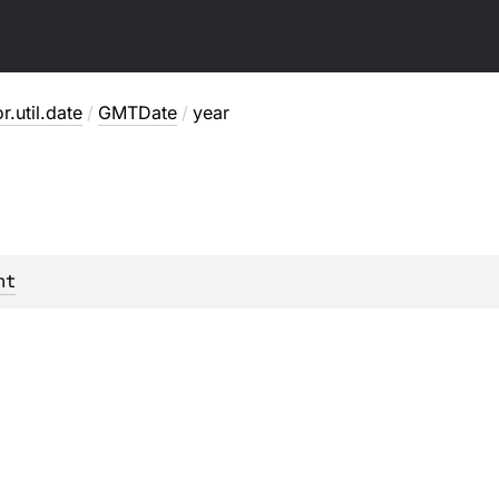
or.util.date
/
GMTDate
/
year
nt