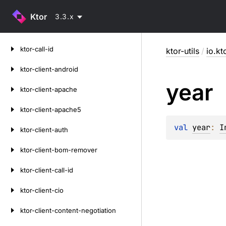
Ktor
3.3.x
Skip
ktor-call-id
ktor-utils
/
io.kt
to
content
ktor-client-android
year
ktor-client-apache
ktor-client-apache5
val 
year
: 
I
ktor-client-auth
ktor-client-bom-remover
ktor-client-call-id
ktor-client-cio
ktor-client-content-negotiation