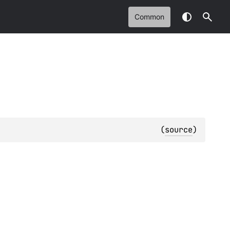
Common
(
source
)