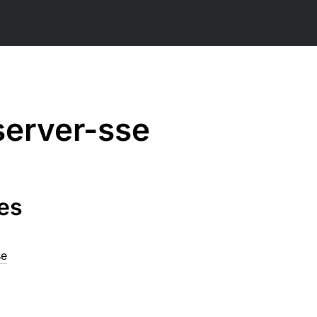
server-sse
es
se