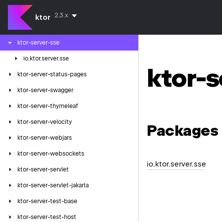
ktor-server-resources
2.3.x
ktor
ktor-server-sessions
ktor-server-sse
io.
ktor.
server.
sse
ktor-s
ktor-server-status-pages
ktor-server-swagger
ktor-server-thymeleaf
ktor-server-velocity
Packages
ktor-server-webjars
ktor-server-websockets
io.ktor.server.sse
ktor-server-servlet
ktor-server-servlet-jakarta
ktor-server-test-base
ktor-server-test-host