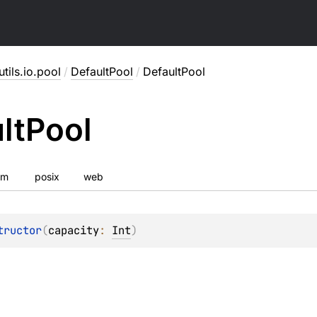
utils.io.pool
/
DefaultPool
/
DefaultPool
lt
Pool
vm
posix
web
tructor
(
capacity
: 
Int
)