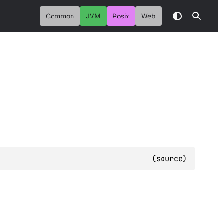
Common
JVM
Posix
Web
(
source
)