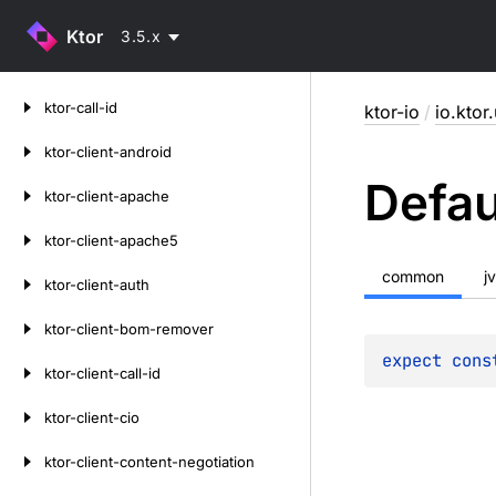
Ktor
3.5.x
Skip
ktor-call-id
ktor-io
/
io.ktor.
to
content
ktor-client-android
Defau
ktor-client-apache
ktor-client-apache5
common
j
ktor-client-auth
ktor-client-bom-remover
expect 
cons
ktor-client-call-id
ktor-client-cio
ktor-client-content-negotiation