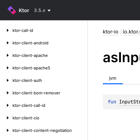
Ktor
3.5.x
Skip
ktor-call-id
ktor-io
/
io.ktor
to
content
ktor-client-android
as
Inp
ktor-client-apache
ktor-client-apache5
jvm
ktor-client-auth
ktor-client-bom-remover
fun 
InputSt
ktor-client-call-id
ktor-client-cio
ktor-client-content-negotiation