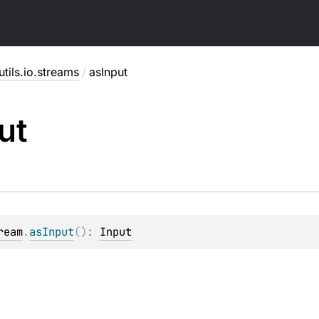
.utils.io.streams
/
asInput
ut
ream
.
asInput
(
)
: 
Input