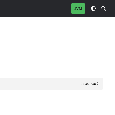
JVM
(
source
)