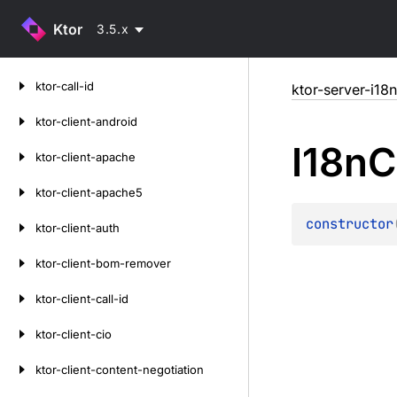
Ktor
3.5.x
Skip
ktor-call-id
ktor-server-i18n
to
content
ktor-client-android
I18n
C
ktor-client-apache
ktor-client-apache5
constructor
ktor-client-auth
ktor-client-bom-remover
ktor-client-call-id
ktor-client-cio
ktor-client-content-negotiation