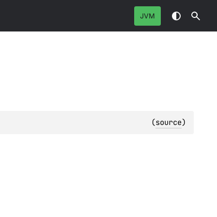
JVM
(
source
)