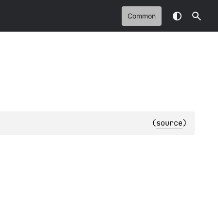
Common
(
source
)