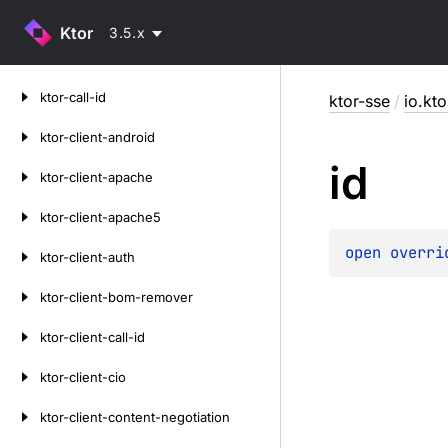
Ktor
3.5.x
Skip
ktor-call-id
ktor-sse
/
io.kto
to
content
ktor-client-android
id
ktor-client-apache
ktor-client-apache5
open 
overri
ktor-client-auth
ktor-client-bom-remover
ktor-client-call-id
ktor-client-cio
ktor-client-content-negotiation