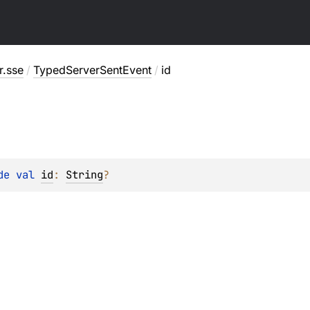
r.sse
/
TypedServerSentEvent
/
id
de 
val 
id
: 
String
?