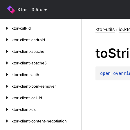
Ktor
3.5.x
Skip
ktor-call-id
ktor-utils
/
io.kto
to
content
ktor-client-android
to
Str
ktor-client-apache
ktor-client-apache5
open 
overri
ktor-client-auth
ktor-client-bom-remover
ktor-client-call-id
ktor-client-cio
ktor-client-content-negotiation