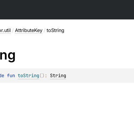
r.util
/
AttributeKey
/
toString
ing
de 
fun 
toString
(
)
: 
String