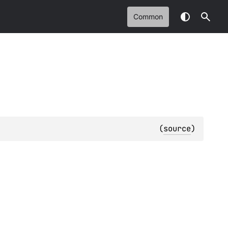
Common
(
source
)