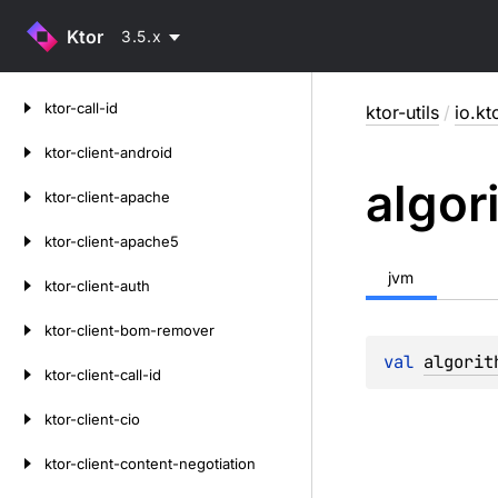
Ktor
3.5.x
Skip
ktor-call-id
ktor-utils
/
io.kto
to
content
ktor-client-android
algor
ktor-client-apache
ktor-client-apache5
jvm
ktor-client-auth
ktor-client-bom-remover
val 
algorit
ktor-client-call-id
ktor-client-cio
ktor-client-content-negotiation