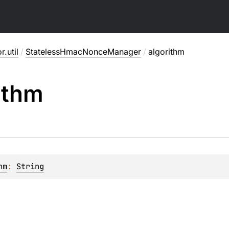
r.util
/
StatelessHmacNonceManager
/
algorithm
ithm
hm
: 
String