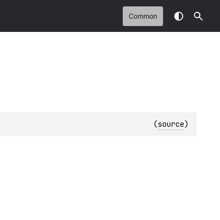
Common
(
source
)