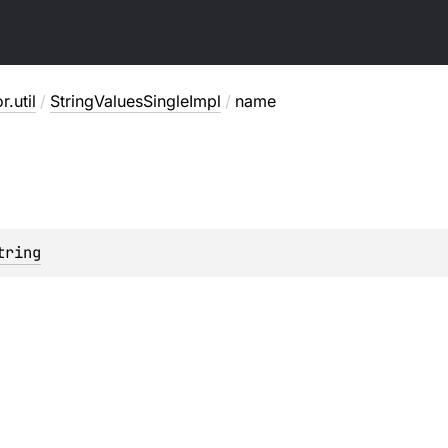
r.util
/
StringValuesSingleImpl
/
name
tring