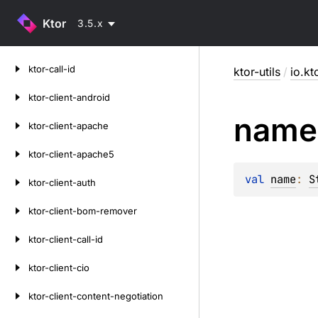
Ktor
3.5.x
Skip
ktor-call-id
ktor-utils
/
io.kto
to
content
ktor-client-android
name
ktor-client-apache
ktor-client-apache5
val 
name
: 
S
ktor-client-auth
ktor-client-bom-remover
ktor-client-call-id
ktor-client-cio
ktor-client-content-negotiation