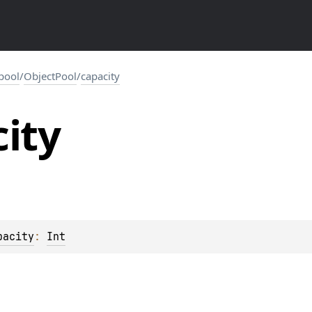
.pool
/
ObjectPool
/
capacity
ity
pacity
: 
Int