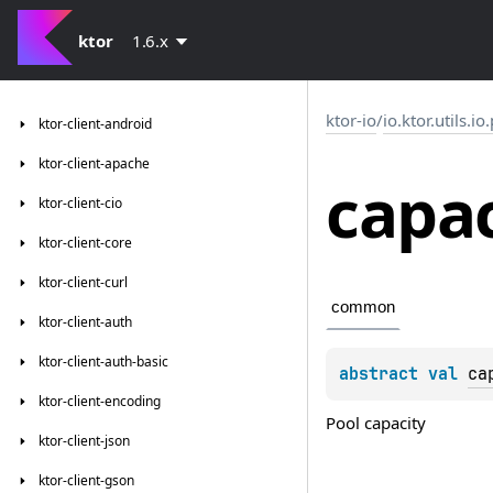
ktor
1.6.x
ktor-io
/
io.ktor.utils.io
ktor-client-android
ktor-client-apache
capac
ktor-client-cio
ktor-client-core
ktor-client-curl
common
ktor-client-auth
ktor-client-auth-basic
abstract 
val 
ca
ktor-client-encoding
Pool capacity
ktor-client-json
ktor-client-gson