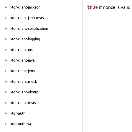
if
nonce
is valid
true
ktor-client-jackson
ktor-client-json-tests
ktor-client-serialization
ktor-client-logging
ktor-client-ios
ktor-client-java
ktor-client-jetty
ktor-client-mock
ktor-client-okhttp
ktor-client-tests
ktor-auth
ktor-auth-jwt