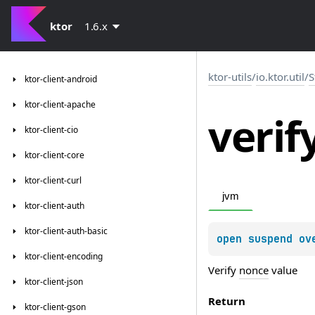
ktor
1.6.x
ktor-utils
/
io.ktor.util
/
S
ktor-client-android
ktor-client-apache
verif
ktor-client-cio
ktor-client-core
ktor-client-curl
jvm
ktor-client-auth
ktor-client-auth-basic
open 
suspend ov
ktor-client-encoding
Verify
nonce
value
ktor-client-json
Return
ktor-client-gson