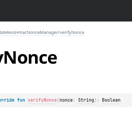
tatelessHmacNonceManager
/
verifyNonce
y
Nonce
erride 
fun 
verifyNonce
(
nonce
: 
String
)
: 
Boolean