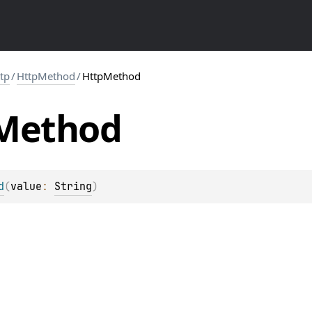
ttp
/
HttpMethod
/
HttpMethod
Method
d
(
value
: 
String
)