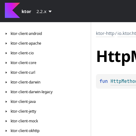
ktor
2.2.x
ktor-http
/
io.ktor.h
ktor-client-android
ktor-client-apache
Http
ktor-client-cio
ktor-client-core
ktor-client-curl
fun 
HttpMetho
ktor-client-darwin
ktor-client-darwin-legacy
ktor-client-java
ktor-client-jetty
ktor-client-mock
ktor-client-okhttp