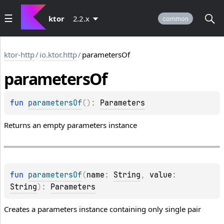
ktor
2.2.x
common
ktor-http
/
io.ktor.http
/
parametersOf
parameters
Of
fun 
parametersOf
(
)
: 
Parameters
Returns an empty parameters instance
fun 
parametersOf
(
name
: 
String
, 
value
: 
String
)
: 
Parameters
Creates a parameters instance containing only single pair