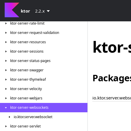
ktor-server-partial-content
ktor
2.2.x
ktor-server-pebble
ktor-server-rate-limit
ktor-server-request-validation
ktor
ktor-server-resources
ktor-server-sessions
ktor-server-status-pages
ktor-server-swagger
Package
ktor-server-thymeleaf
ktor-server-velocity
io.ktor.server.webs
ktor-server-webjars
ktor-server-websockets
io.
ktor.
server.
websocket
ktor-server-servlet