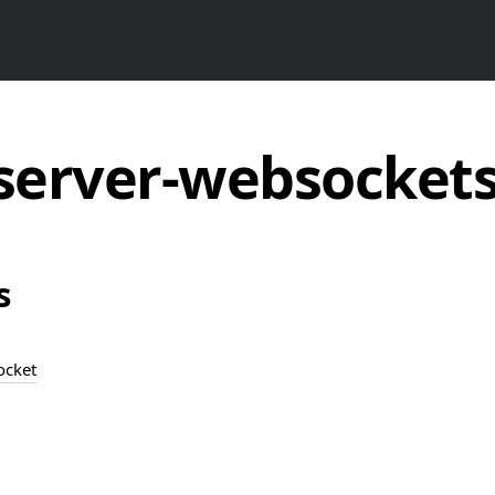
-server-websocket
s
ocket