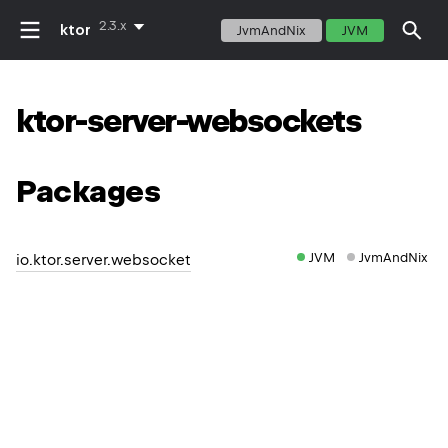
2.3.x
ktor
JvmAndNix
JVM
ktor-server-websockets
Packages
JVM
JvmAndNix
io.ktor.server.websocket