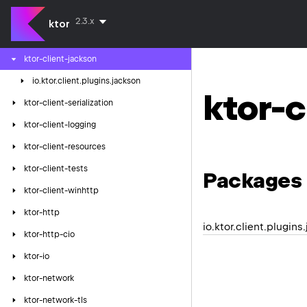
ktor-client-json
2.3.x
ktor
ktor-client-gson
ktor-client-jackson
io.
ktor.
client.
plugins.
jackson
ktor-c
ktor-client-serialization
ktor-client-logging
ktor-client-resources
ktor-client-tests
Packages
ktor-client-winhttp
ktor-http
io.ktor.client.plugins
ktor-http-cio
ktor-io
ktor-network
ktor-network-tls