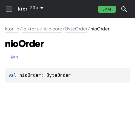
2.3.x
ktor
JVM
ktor-io
/
io.ktor.utils.io.core
/
ByteOrder
/
nioOrder
nio
Order
jvm
val 
nioOrder
: 
ByteOrder