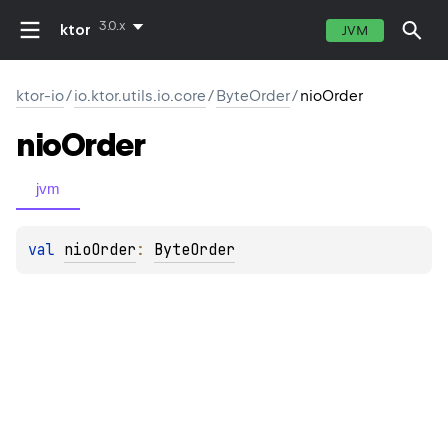
3.0.x
ktor
JVM
ktor-io
/
io.ktor.utils.io.core
/
ByteOrder
/
nioOrder
nio
Order
jvm
val 
nioOrder
: 
ByteOrder