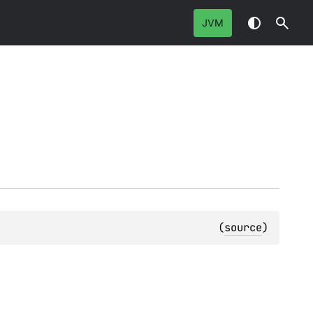
JVM
(
source
)