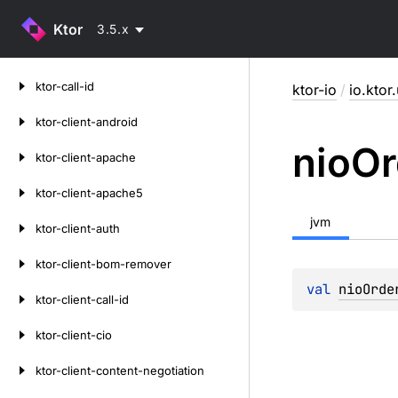
Ktor
3.5.x
Skip
ktor-call-id
ktor-io
/
io.ktor.
to
content
ktor-client-android
nio
Or
ktor-client-apache
ktor-client-apache5
jvm
ktor-client-auth
ktor-client-bom-remover
val 
nioOrde
ktor-client-call-id
ktor-client-cio
ktor-client-content-negotiation