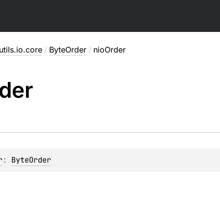
utils.io.core
/
ByteOrder
/
nioOrder
der
r
: 
ByteOrder