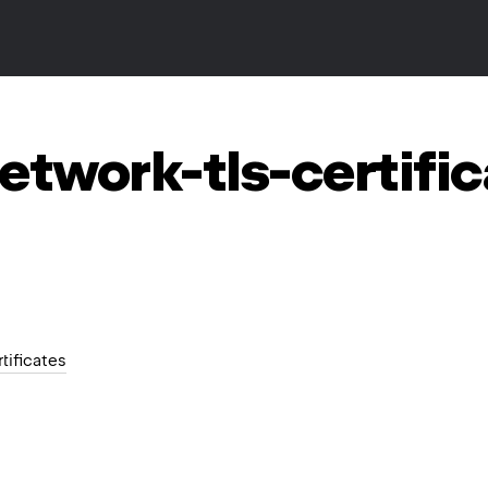
etwork-tls-certifi
rtificates