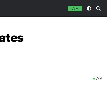
JVM
cates
JVM