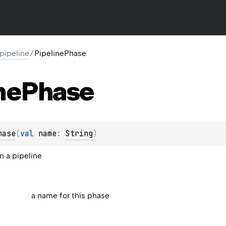
l.pipeline
/
PipelinePhase
ne
Phase
hase
(
val 
name
: 
String
)
n a pipeline
a name for this phase