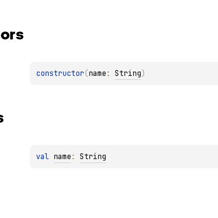
ors
constructor
(
name
: 
String
)
s
val 
name
: 
String