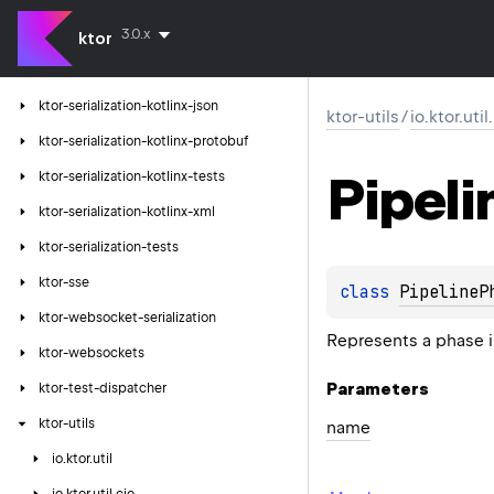
ktor-serialization-jackson
3.0.x
ktor-serialization-kotlinx
ktor
ktor-serialization-kotlinx-cbor
ktor-serialization-kotlinx-json
ktor-utils
/
io.ktor.uti
ktor-serialization-kotlinx-protobuf
Pipeli
ktor-serialization-kotlinx-tests
ktor-serialization-kotlinx-xml
ktor-serialization-tests
ktor-sse
class 
PipelineP
ktor-websocket-serialization
Represents a phase i
ktor-websockets
Parameters
ktor-test-dispatcher
ktor-utils
name
io.
ktor.
util