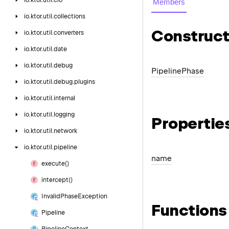
io.
ktor.
util.
cio
Members
io.
ktor.
util.
collections
Construct
io.
ktor.
util.
converters
io.
ktor.
util.
date
io.
ktor.
util.
debug
Pipeline
Phase
io.
ktor.
util.
debug.
plugins
io.
ktor.
util.
internal
io.
ktor.
util.
logging
Propertie
io.
ktor.
util.
network
io.
ktor.
util.
pipeline
name
execute()
intercept()
Invalid
Phase
Exception
Functions
Pipeline