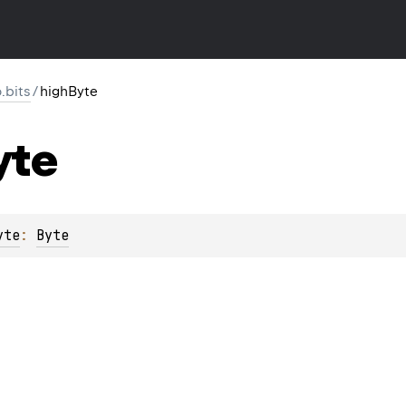
o.bits
/
highByte
yte
yte
: 
Byte