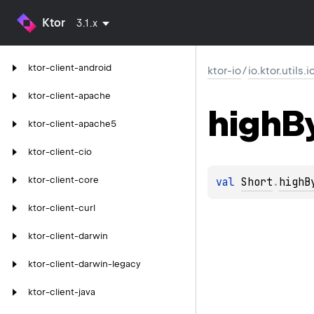
Ktor
3.1.x
ktor-client-android
ktor-io
/
io.ktor.utils.i
ktor-client-apache
high
B
ktor-client-apache5
ktor-client-cio
ktor-client-core
val 
Short
.
highB
ktor-client-curl
ktor-client-darwin
ktor-client-darwin-legacy
ktor-client-java