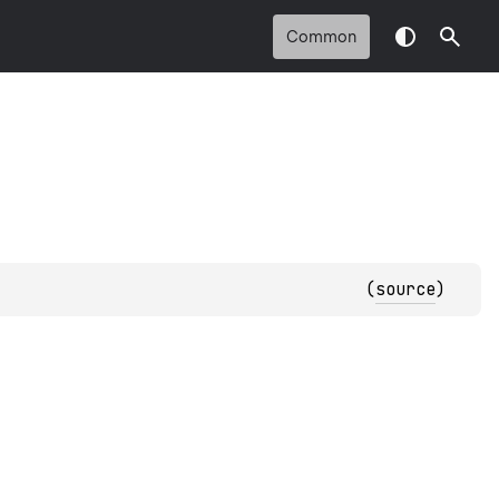
Common
(
source
)