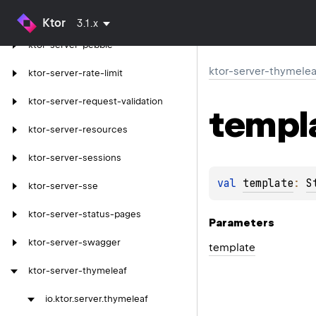
ktor-server-partial-content
Ktor
3.1.x
ktor-server-pebble
ktor-server-thymelea
ktor-server-rate-limit
ktor-server-request-validation
templ
ktor-server-resources
ktor-server-sessions
val 
template
: 
S
ktor-server-sse
ktor-server-status-pages
Parameters
ktor-server-swagger
template
ktor-server-thymeleaf
io.
ktor.
server.
thymeleaf