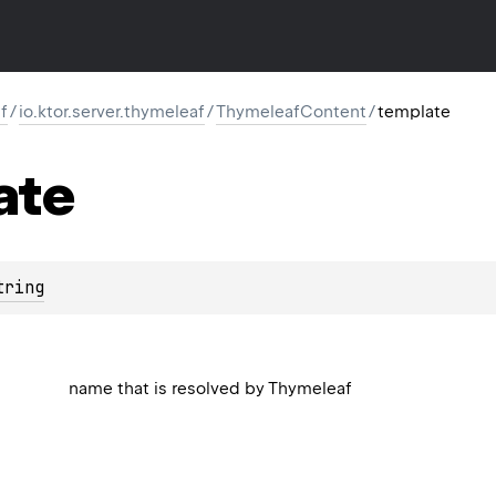
f
/
io.ktor.server.thymeleaf
/
ThymeleafContent
/
template
ate
tring
name that is resolved by Thymeleaf