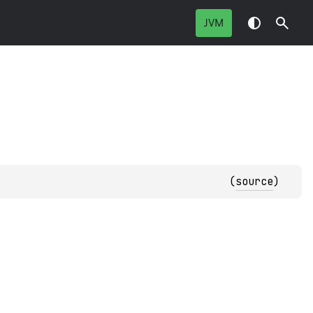
JVM
(
source
)