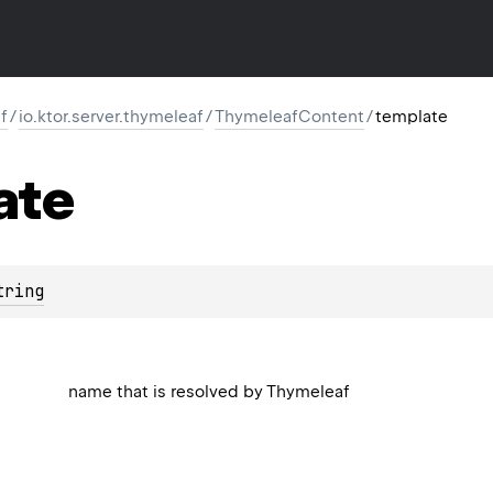
f
/
io.ktor.server.thymeleaf
/
ThymeleafContent
/
template
ate
tring
name that is resolved by Thymeleaf