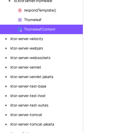
io.
ktor.
server.
thymeleaf
respond
Template()
Thymeleaf
Thymeleaf
Content
ktor-server-velocity
ktor-server-webjars
ktor-server-websockets
ktor-server-servlet
ktor-server-servlet-jakarta
ktor-server-test-base
ktor-server-test-host
ktor-server-test-suites
ktor-server-tomcat
ktor-server-tomcat-jakarta