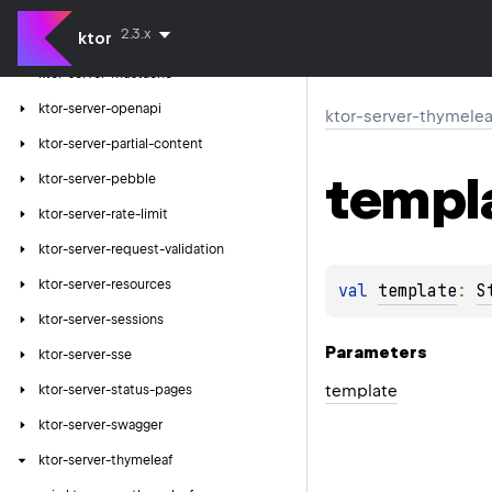
ktor-server-metrics
2.3.x
ktor
ktor-server-metrics-micrometer
ktor-server-mustache
ktor-server-openapi
ktor-server-thymelea
ktor-server-partial-content
templ
ktor-server-pebble
ktor-server-rate-limit
ktor-server-request-validation
ktor-server-resources
val 
template
: 
S
ktor-server-sessions
Parameters
ktor-server-sse
template
ktor-server-status-pages
ktor-server-swagger
ktor-server-thymeleaf