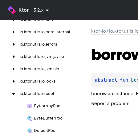
io.
ktor.
utils.
io.
charsets
Ktor
3.2.x
io.
ktor.
utils.
io.
core
ktor-io
/
io.ktor.utils.
io.
ktor.
utils.
io.
core.
internal
io.
ktor.
utils.
io.
errors
borro
io.
ktor.
utils.
io.
jvm.
javaio
io.
ktor.
utils.
io.
jvm.
nio
abstract 
fun 
bo
io.
ktor.
utils.
io.
locks
borrow an instance. 
io.
ktor.
utils.
io.
pool
Report a problem
Byte
Array
Pool
Byte
Buffer
Pool
Default
Pool