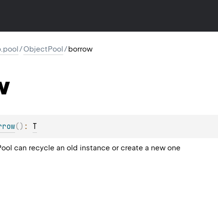
io.pool
/
ObjectPool
/
borrow
w
rrow
(
)
: 
T
Pool can recycle an old instance or create a new one