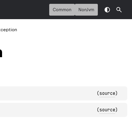
Common
NonJvm
ception
n
(
source
)
(
source
)