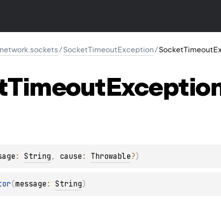
r.network.sockets
/
SocketTimeoutException
/
SocketTimeoutEx
t
Timeout
Exceptio
sage
: 
String
, 
cause
: 
Throwable
?
)
tor
(
message
: 
String
)