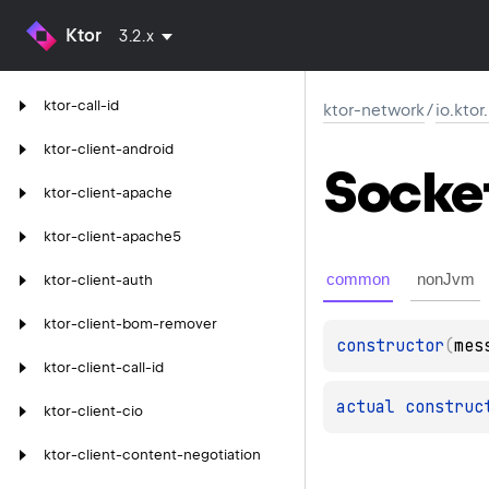
Ktor
3.2.x
ktor-call-id
ktor-network
/
io.kto
ktor-client-android
Socke
ktor-client-apache
ktor-client-apache5
common
nonJvm
ktor-client-auth
ktor-client-bom-remover
constructor
(
mes
ktor-client-call-id
actual 
construc
ktor-client-cio
ktor-client-content-negotiation