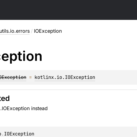
utils.io.errors
/
IOException
eption
OException
 = 
kotlinx.io.IOException
ted
o.IOException instead
o
.
IOException