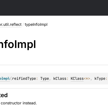
r.util.reflect
/
typeInfoImpl
nfo
Impl
oImpl
(
reifiedType
: 
Type
, 
kClass
: 
KClass
<
*
>
, 
kType
:
ted
constructor instead.