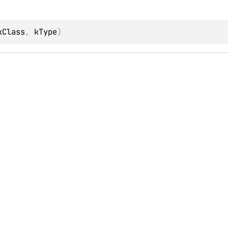
kClass
,
 kType
)