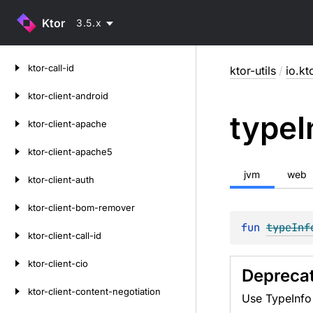
Ktor
3.5.x
Skip
ktor-call-id
ktor-utils
/
io.kto
to
content
ktor-client-android
type
I
ktor-client-apache
ktor-client-apache5
jvm
web
ktor-client-auth
ktor-client-bom-remover
fun 
typeInf
ktor-client-call-id
ktor-client-cio
Depreca
ktor-client-content-negotiation
Use TypeInfo 