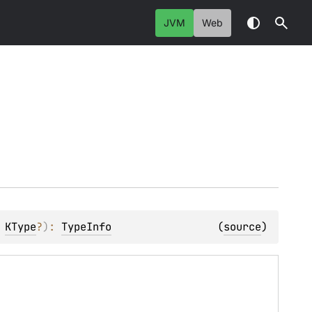
JVM
Web
 
KType
?
)
: 
TypeInfo
(
source
)