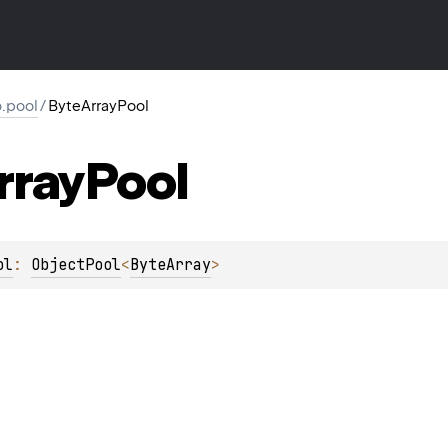
io.pool
/
ByteArrayPool
rray
Pool
ol
: 
ObjectPool
<
ByteArray
>