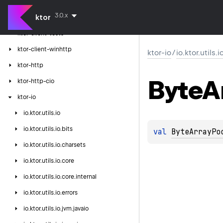
ktor-client-logging
3.0.x
ktor
ktor-client-resources
ktor-client-tests
ktor-client-winhttp
ktor-io
/
io.ktor.utils.
ktor-http
Byte
A
ktor-http-cio
ktor-io
io.
ktor.
utils.
io
io.
ktor.
utils.
io.
bits
val 
ByteArrayPo
io.
ktor.
utils.
io.
charsets
io.
ktor.
utils.
io.
core
io.
ktor.
utils.
io.
core.
internal
io.
ktor.
utils.
io.
errors
io.
ktor.
utils.
io.
jvm.
javaio