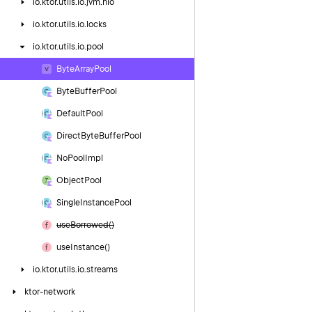
io.
ktor.
utils.
io.
jvm.
nio
io.
ktor.
utils.
io.
locks
io.
ktor.
utils.
io.
pool
Byte
Array
Pool
Byte
Buffer
Pool
Default
Pool
Direct
Byte
Buffer
Pool
No
Pool
Impl
Object
Pool
Single
Instance
Pool
use
Borrowed()
use
Instance()
io.
ktor.
utils.
io.
streams
ktor-network