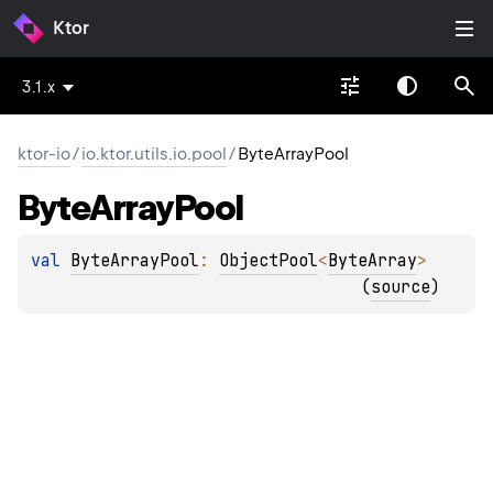
Ktor
3.1.x
ktor-io
/
io.ktor.utils.io.pool
/
ByteArrayPool
Byte
Array
Pool
val 
ByteArrayPool
: 
ObjectPool
<
ByteArray
>
(
source
)