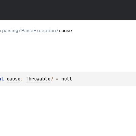
p.parsing
/
ParseException
/
cause
al 
cause
: 
Throwable
?
 = 
null