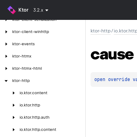
ktor-client-resources
Ktor
3.2.x
ktor-client-serialization
ktor-http
/
io.ktor.htt
ktor-client-winhttp
ktor-events
cause
ktor-htmx
ktor-htmx-html
open 
override 
v
ktor-http
io.
ktor.
content
io.
ktor.
http
io.
ktor.
http.
auth
io.
ktor.
http.
content