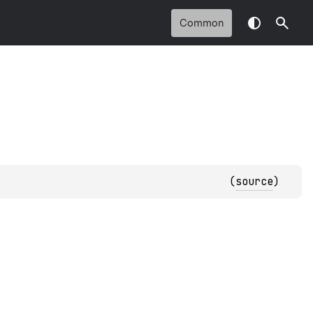
Common
(
source
)