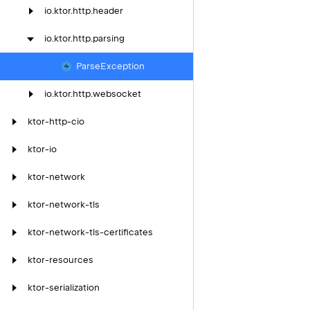
io.
ktor.
http.
header
io.
ktor.
http.
parsing
Parse
Exception
io.
ktor.
http.
websocket
ktor-http-cio
ktor-io
ktor-network
ktor-network-tls
ktor-network-tls-certificates
ktor-resources
ktor-serialization