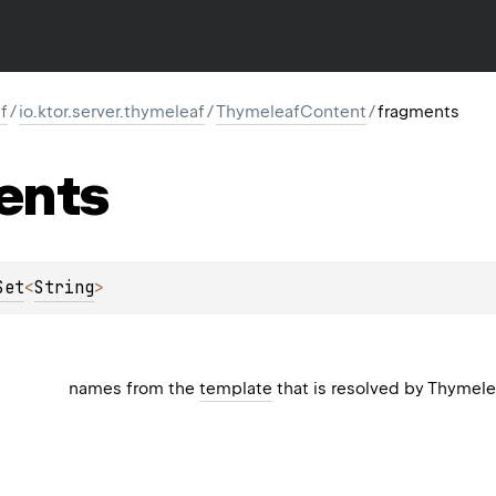
f
/
io.ktor.server.thymeleaf
/
ThymeleafContent
/
fragments
ents
Set
<
String
>
names from the
template
that is resolved by Thymele