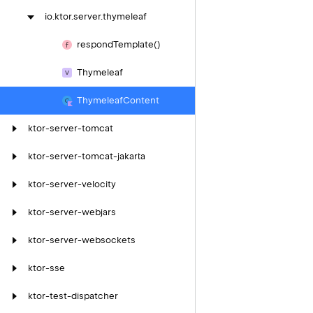
io.
ktor.
server.
thymeleaf
respond
Template()
Thymeleaf
Thymeleaf
Content
ktor-server-tomcat
ktor-server-tomcat-jakarta
ktor-server-velocity
ktor-server-webjars
ktor-server-websockets
ktor-sse
ktor-test-dispatcher