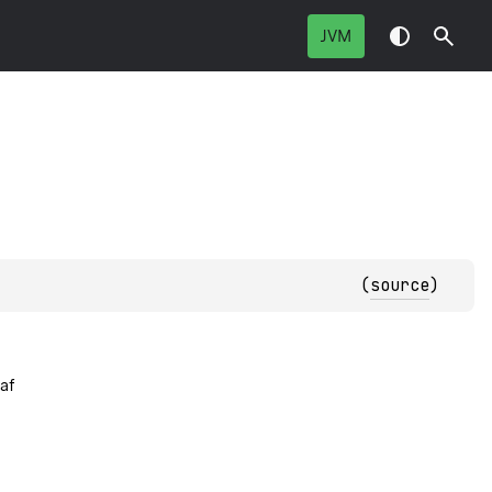
JVM
(
source
)
af