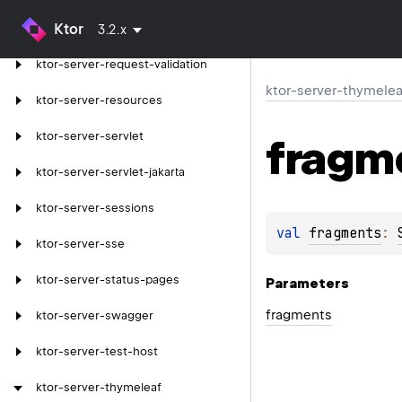
Ktor
ktor-server-rate-limit
3.2.x
ktor-server-request-validation
ktor-server-thymelea
ktor-server-resources
ktor-server-servlet
fragm
ktor-server-servlet-jakarta
ktor-server-sessions
val 
fragments
: 
ktor-server-sse
ktor-server-status-pages
Parameters
fragments
ktor-server-swagger
ktor-server-test-host
ktor-server-thymeleaf