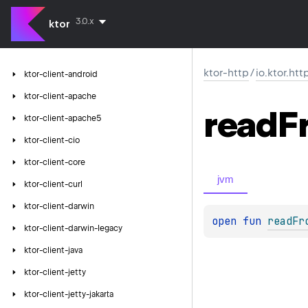
3.0.x
ktor
ktor-http
/
io.ktor.ht
ktor-client-android
ktor-client-apache
read
F
ktor-client-apache5
ktor-client-cio
ktor-client-core
jvm
ktor-client-curl
ktor-client-darwin
open 
fun 
readFr
ktor-client-darwin-legacy
ktor-client-java
ktor-client-jetty
ktor-client-jetty-jakarta