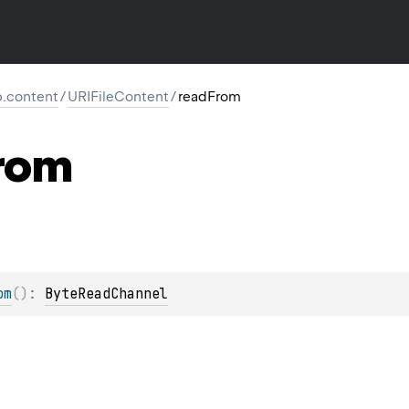
tp.content
/
URIFileContent
/
readFrom
rom
om
(
)
: 
ByteReadChannel